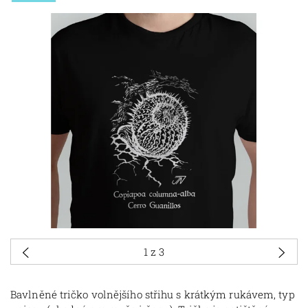
1
z 3
Bavlněné tričko volnějšího střihu s krátkým rukávem, typ