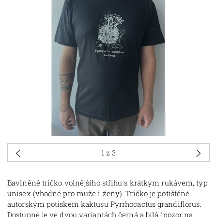
1
z 3
Bavlněné tričko volnějšího střihu s krátkým rukávem, typ
unisex (vhodné pro muže i ženy). Tričko je potištěné
autorským potiskem kaktusu Pyrrhocactus grandiflorus.
Dostupné je ve dvou variantách černá a bílá (pozor na